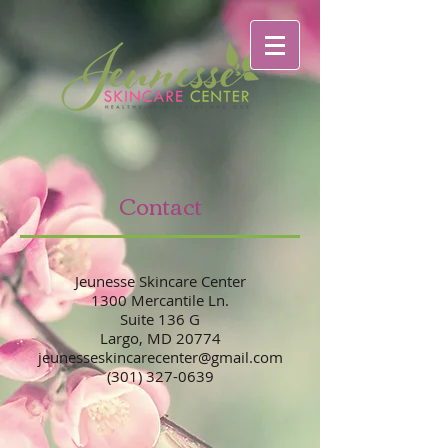
Contact
Jeunesse Skincare Center
1300 Mercantile Ln.
Suite 136 G
Largo, MD 20774
jeunesseskincarecenter@gmail.com
(301) 327-0639